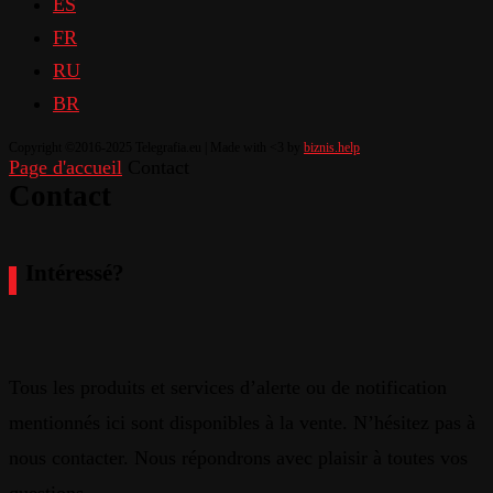
ES
FR
RU
BR
Copyright ©2016-2025 Telegrafia.eu | Made with <3 by
biznis.help
Page d'accueil
Contact
Contact
Intéressé?
Tous les produits et services d’alerte ou de notification
mentionnés ici sont disponibles à la vente. N’hésitez pas à
nous contacter. Nous répondrons avec plaisir à toutes vos