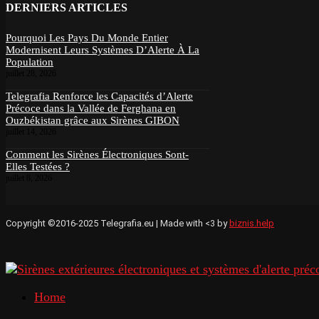
DERNIERS ARTICLES
Pourquoi Les Pays Du Monde Entier
Modernisent Leurs Systèmes D’Alerte À La
Population
juillet 28, 2026
Telegrafia Renforce les Capacités d’Alerte
Précoce dans la Vallée de Ferghana en
Ouzbékistan grâce aux Sirènes GIBON
juillet 14, 2026
Comment les Sirènes Électroniques Sont-
Elles Testées ?
juillet 8, 2026
Copyright ©2016-2025 Telegrafia.eu | Made with <3 by
biznis.help
Home