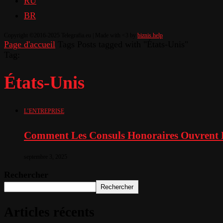
RU
BR
Copyright ©2016-2025 Telegrafia.eu | Made with <3 by
biznis.help
Page d'accueil
Tags
Posts tagged with "États-Unis"
Tag:
États-Unis
L’ENTREPRISE
Comment Les Consuls Honoraires Ouvrent Le
septembre 3, 2025
Rechercher
Rechercher
Articles récents