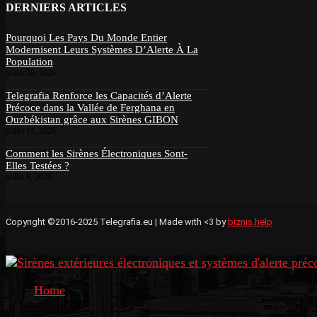
DERNIERS ARTICLES
Pourquoi Les Pays Du Monde Entier
Modernisent Leurs Systèmes D’Alerte À La
Population
juillet 28, 2026
Telegrafia Renforce les Capacités d’Alerte
Précoce dans la Vallée de Ferghana en
Ouzbékistan grâce aux Sirènes GIBON
juillet 14, 2026
Comment les Sirènes Électroniques Sont-
Elles Testées ?
juillet 8, 2026
Copyright ©2016-2025 Telegrafia.eu | Made with <3 by
biznis.help
Home