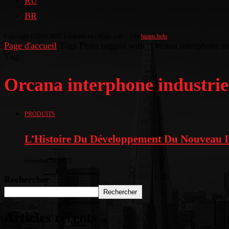
RU
BR
Copyright ©2016-2025 Telegrafia.eu | Made with <3 by
biznis.help
Page d'accueil
Tags
Posts tagged with "Orcana interphone in
Tag:
Orcana interphone industrie
PRODUITS
L’Histoire Du Développement Du Nouveau 
novembre 20, 2025
Rechercher
Rechercher
Articles récents