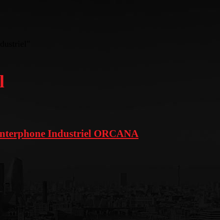
dustriel"
l
Interphone Industriel ORCANA