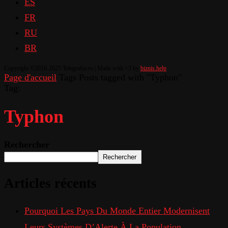
ES
FR
RU
BR
Copyright ©2016-2025 Telegrafia.eu | Made with <3 by
biznis.help
Page d'accueil
Tags
Posts tagged with "Typhon"
Tag:
Typhon
Rechercher
Rechercher
Articles récents
Pourquoi Les Pays Du Monde Entier Modernisent
Leurs Systèmes D’Alerte À La Population