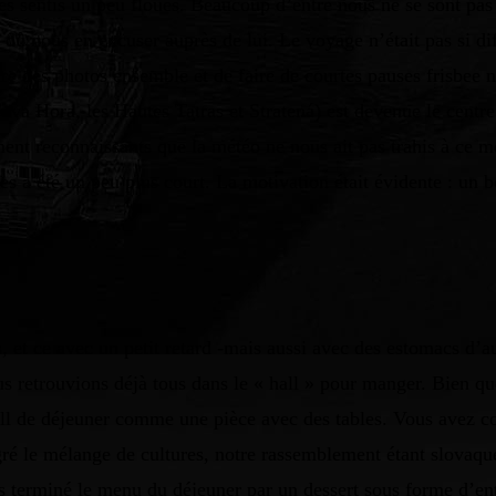
es sentis un peu floués. Beaucoup d’entre nous ne se sont pas
dû nous en excuser auprès de lui. Le voyage n’était pas si dif
ndre des photos ensemble et de faire de courtes pauses frisbee
a Hora, les Hautes Tatras et Stratená) est devenue le centre 
nt reconnaissants que la météo ne nous ait pas trahis à ce mo
es a été un peu plus court. La motivation était évidente : un 
, et ce avec un petit retard -mais aussi avec des estomacs d’a
us retrouvions déjà tous dans le « hall » pour manger. Bien q
ll de déjeuner comme une pièce avec des tables. Vous avez com
algré le mélange de cultures, notre rassemblement étant slovaq
 terminé le menu du déjeuner par un dessert sous forme d’entr