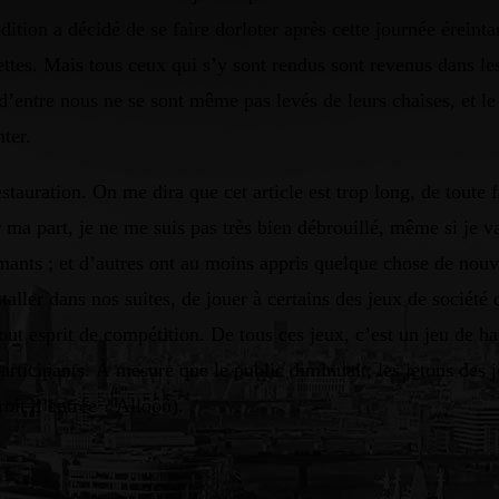
dition a décidé de se faire dorloter après cette journée éreint
ilettes. Mais tous ceux qui s’y sont rendus sont revenus dans l
s d’entre nous ne se sont même pas levés de leurs chaises, et
ter.
estauration. On me dira que cet article est trop long, de toute
a part, je ne me suis pas très bien débrouillé, même si je va
iamants ; et d’autres ont au moins appris quelque chose de n
ller dans nos suites, de jouer à certains des jeux de société 
 tout esprit de compétition. De tous ces jeux, c’est un jeu de h
rticipants. À mesure que le public diminuait, les jetons des j
roit d’entrée ? Allôôô).