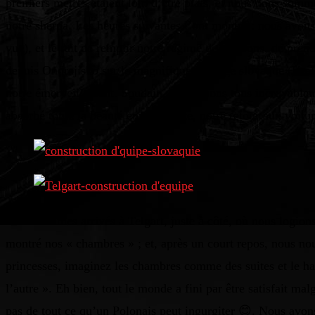
premiers mètres étaient loin d’être plats, et nous nous somm
notre sherpa. Les heures suivantes l’ont montré : nous avons 
vue), et le fait de remplir notre régime de boissons, de pre
depuis Ondrejisko sur le magnifique paysage slovaque (Kráľov
notre émerveillement. Soudain, nous étions tous incroyableme
absorbé toute la beauté environnante, notre retour aux voitur
Nous sommes arrivés à Telgart, juste à côté, où nous logions
montré nos « chambres » ; et, après un court repos, nous no
princesses, imaginez les chambres comme des suites et le ha
l’autre ». Eh bien, tout le monde a fini par être satisfait m
pas de tout ce qu’un Polonais peut ingurgiter 😊. Nous avons