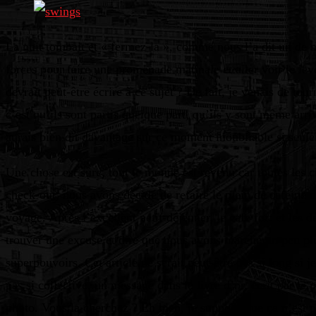
La nuit tombait et « fermez-la », comme nous l’a dit un de no
forces pour faire une promenade matinale et aller voir le le
devrait peut-être écrire à ce sujet ? De fait, je venais de t
c’est qu’ils sont partis quelque part, qu’ils y sont même arri
aurais bien dit davantage sur ce moment inoubliable si seule
Une chose est sûre, tout le monde est revenu car toutes les c
check-out, nous avons décidé de refaire le plein de caféine
voyage. Après l’excellent petit-déjeuner, le café fort et les 
trouver une excuse et dire que nous avons marché un peu plus
superpouvoirs. Cet article ne serait peut-être pas si long si
pas si collective, un message dans le livre d’or, écrit par le 
photo. Vous la cherchez ? Eh bien, je suppose que ça n’est