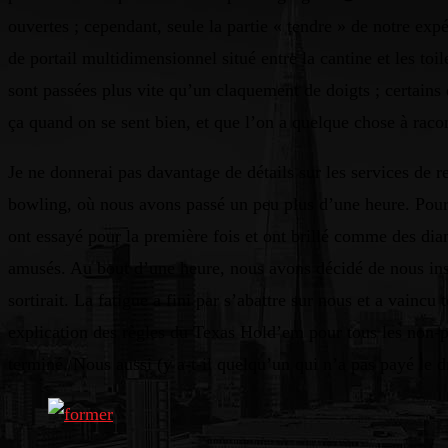
ouvertes ; cependant, seule la partie « tendre » de notre expé
de portail multidimensionnel situé entre la cantine et les to
sont passées plus vite qu’un claquement de doigts ; certain
ça quand on se sent bien, et que l’on a quelque chose à racon
Je ne donnerai pas davantage de détails sur les services de r
bowling, où nous avons passé un peu plus d’une heure. Pour m
ont essayé pour la première fois et ont brillé comme des d
amusés. Au bout d’une heure, nous avons décidé de nous insta
sortirait. La fatigue a fini par s’abattre sur nous et a vaincu
explication des règles du Texas Hold’em pour tous les non-pa
terminé. Nous aussi (y a-t-il quelqu’un qui n’a pas payé le d