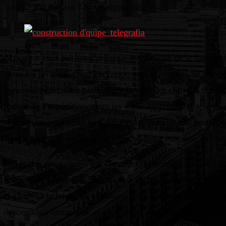
coller ? Pas du tout ? Nous allons voir.
Non, ce n’était pas aussi mauvais que j’essaie de le faire 
après les premiers courriels concernant le programme princip
ligne marquant notre pèlerinage. Et puis des chiffres, des r
le chef de l’expédition, alors les « non-randonneurs » se do
rédemption pour certains d’entre nous. Nous avons peut-être
Comme il est de coutume, le team building est censé être une 
Les portes des voitures ont claqué et la première croix sur
le choix de la musique tout au long du trajet, bien sûr. Café, 
station et à la laisser là -classique. Puis l’embrayage, l’acc
descendus à destination et avoir enfilé des chaussures de r