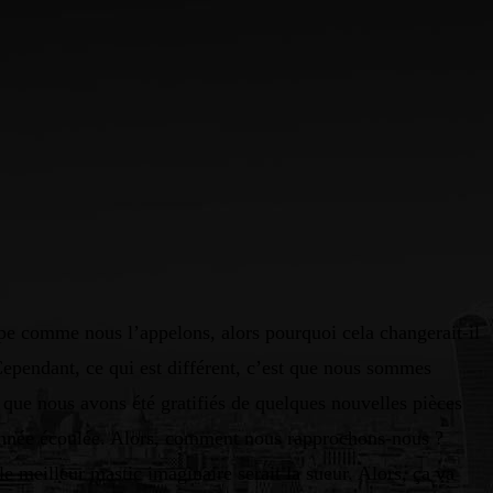
ipe comme nous l’appelons, alors pourquoi cela changerait-il
pendant, ce qui est différent, c’est que nous sommes
e que nous avons été gratifiés de quelques nouvelles pièces
’année écoulée. Alors, comment nous rapprochons-nous ?
le meilleur mastic imaginaire serait la sueur. Alors, ça va