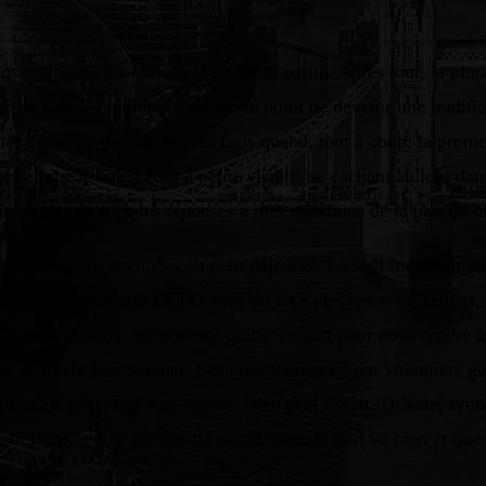
s collègues juste avant la fin de la partie. Après tout, la plu
ver du soleil. Pourtant, c’est sur le point de devenir une tra
ourner l’oreiller du côté le plus frais quand, tout à coup, la 
vés et que le soleil était à peine visible, se cachant au loin d
ment j’avais reçu les réponses à mes questions de la part de m
haises étaient occupées au petit déjeuner. Le seul inconvénien
 dans l’agréable café DEPO situé en face du viaduc de Telgart
délicieux gâteaux, nous avons quitté Telgárt pour nous rendre à
 même le jour suivant. Les plus courageux ont volontiers goûté
 je n’avais pas goûté moi-même. Dieu seul le sait :D Nous avon
petit Robko, et je préfère ne pas le citer. Si tout va bien et que
 pas passé…