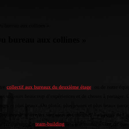
u bureau aux collines »
 bureau aux collines »
otre
collectif aux bureaux du deuxième étage
, ou de notre équ
toujours beaucoup d’expériences et de choses à partager. Ce
sages et plus beaux. Ou plutôt, plus jeunes et plus beaux parc
’équipe, de nouveaux stagiaires et collègues – au cours de l
 le programme de
team-building
de cette année, ils ont dit que 