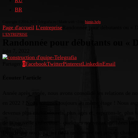
RU
BR
Copyright ©2016-2025 Telegrafia.eu | Made with <3 by
biznis.help
Page d'accueil
L’entreprise
Randonnée pour débutants ou « D
L’ENTREPRISE
Randonnée pour débutants ou « Du
juin 7, 2022
Partager
0
Facebook
Twitter
Pinterest
Linkedin
Email
Écouter l’article
Année après année, nous avons consolidé les relations de n
en 2022 ? Nous sommes toujours au même étage ! Nous avons 
devenus plus multiculturels, plus âgés et, espérons-le, plus 
de la nouvelle collection – quelques nouveaux membres de l
Depuis que nos gourous de la randonnée ont pris en charge