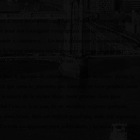
part d’entre nous avait sans doute besoin de reprendre des
dition pour nos courageux compagnons -quelqu’un d’autre
promenade a commencé… La seule chose que j’ai entendu dire,
ans la brume matinale (ou les nuages et tout). Je vous en
es collègues. Ce n’est pas le cas.
t était le manque de caféine dans le café du matin. Après le
, ce que nous ne pouvions pas manquer de faire pendant notre
 la source de la rivière Hron, toute proche. Juste pour
 l’eau et, à ce jour, ils en attendent toujours quelques
s aussi laissé, dans cet endroit prosaïque, avec une signature
 l’article est approuvé pour publication, j’ajouterai aussi une