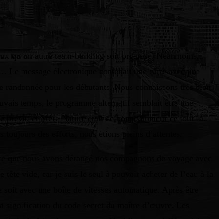
reux qu’un autre team-building soit organisé. Néanmoins,
es… Le message électronique contenait une carte avec une
Une randonnée pour les débutants. Nous connaissons très bien
auvais temps, le programme alternatif semblait être une
té prévu, et Mère Nature était de bonne humeur ce jour-là.
toujours des efforts, nous étions pleins d’attentes.
de dire que nous avons dérangé nos compagnons de voyage avec
 tête vide, car je suis le seul à pouvoir acheter de l’eau à la
ce soit avec une boîte de vitesses automatique. Après être
a signification du code secret du maître d’œuvre. Les