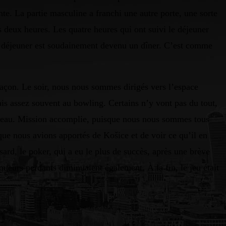
ante. La partie masculine a franchi une autre porte, une sorte
es deux heures. Les quatre heures qui ont suivi le déjeuner
 le déjeuner est soudainement devenu un dîner. C’est comme
 façon. Le soir, nous nous sommes dirigés vers l’espace
is assez souvent au bowling. Certains n’y vont pas du tout,
ouveau. Mission accomplie, puisque nous nous sommes tous
que nous avions apportés de Košice et de voir ce qu’il en
asard, le poker, qui a eu le plus de succès, après une brève
oueurs perdants diminuaient également. À la fin, le jeu était