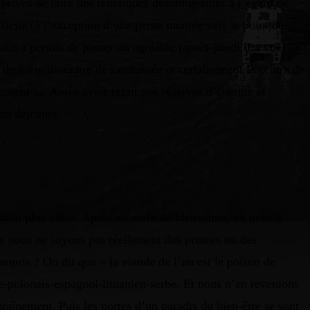
 privés de faire des remarques désobligeantes à l’égard de
ficile (à l’exception d’une petite montée vers le point de
 nous a permis de passer un agréable (après-)midi. La vue
de notre itinéraire de randonnée et certainement le centre de
ment-là. Après avoir refait nos réserves d’énergie et
bon déjeuner.
utant plus vides. Après un verre de bienvenue, on nous a
ue nous ne soyons pas réellement des princes ou des
pris ? On dit que « la viande de l’un est le poison de
ue-polonais-espagnol-lituanien-serbe. Et nous n’en revenions
aînement. Puis les portes d’un paradis du bien-être se sont