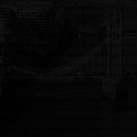
croire, mais commençons par le début. Tout le monde était heu
al, l’enthousiasme de certains a crû, il a baissé chez d’autr
epères, et l’assurance que la randonnée, ce serait du gâteau. 
utaient bien qu’il y avait une astuce ou un piège. En cas de m
 même invoqué la pluie de manière rituelle. Mais tout avait é
récompense pour le travail bien fait ; et, comme nous faisons 
 la carte est devenue la station-service de Roznava. Inutile 
petit-déjeuner, bavardage matinal, et un réservoir plein. Et une
élérateur et un tour prudent sous le siège de Besnik. Bien que 
andonnée, nous avons commencé à nous demander quelle était l