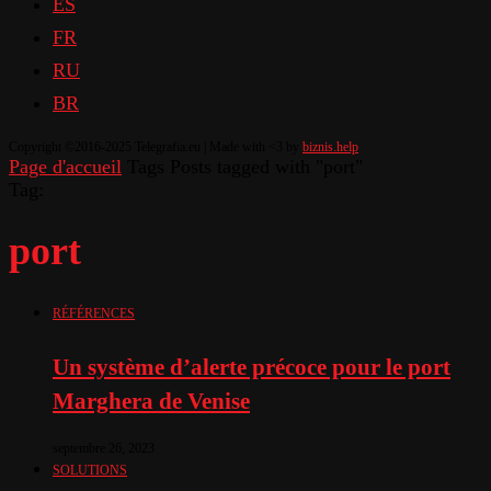
ES
FR
RU
BR
Copyright ©2016-2025 Telegrafia.eu | Made with <3 by
biznis.help
Page d'accueil
Tags
Posts tagged with "port"
Tag:
port
RÉFÉRENCES
Un système d’alerte précoce pour le port
Marghera de Venise
septembre 26, 2023
SOLUTIONS