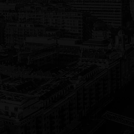
et densément peuplés de Manille, en particulier dans les
zones côtières de faible altitude situées à proximité de la
baie de Manille.
Les sirènes sont destinées à :
Fournir des alertes immédiates en cas de typhons,
d’inondations, de submersions marines, d’incendies
et d’autres situations d’urgence ;
Soutenir les procédures d’évacuation rapide dans les
communautés à haut risque ;
Continuer à fonctionner en cas de coupure de courant
grâce à des systèmes d’alimentation de secours ;
Être activées à distance par le centre municipal de
gestion des catastrophes.