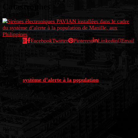
Catastrophes
juin 17, 2026
Partager
0
Facebook
Twitter
Pinterest
Linkedin
Email
Écouter l’audio:
Le gouvernement de la ville de Manille a mis en place un
nouveau
système d’alerte à la population
ainsi qu’une
plateforme de surveillance et d’alerte précoce conçue pour
renforcer la préparation aux catastrophes, la réponse aux
situations d’urgence et la sécurité publique dans toute la
ville. Cette initiative est mise en œuvre par le Bureau de la
Réduction et de la Gestion des Risques de Catastrophe de