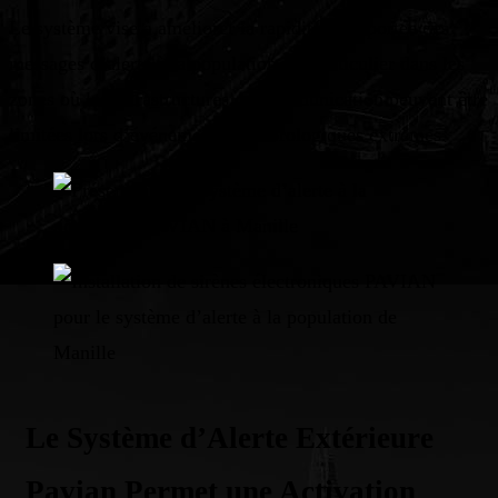
Le système vise à améliorer la rapidité et la portée des
messages d’alerte à la population, en particulier dans les
zones où les infrastructures de communication peuvent être
limitées lors d’événements météorologiques extrêmes.
Le Système d’Alerte Extérieure
Pavian Permet une Activation