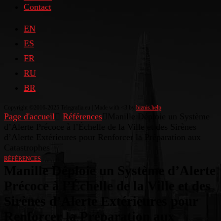
Contact
EN
ES
FR
RU
BR
Copyright ©2016-2025 Telegrafia.eu | Made with <3 by
biznis.help
Page d'accueil
Références
Manille Déploie un Système
d’Alerte Précoce à l’Échelle de la Ville et des Sirènes
d’Alerte Extérieures pour Renforcer la Préparation aux
Catastrophes
RÉFÉRENCES
Manille Déploie un Système d’Alerte
Précoce à l’Échelle de la Ville et des
Sirènes d’Alerte Extérieures pour
Renforcer la Préparation aux