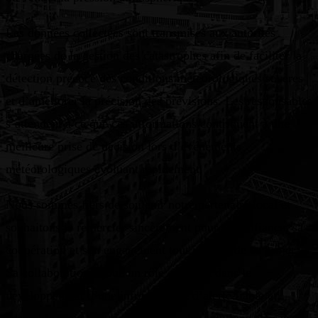
Les données collectées sont transmises aux autorités
chargées de la gestion des catastrophes afin de faciliter la
détection précoce des conditions météorologiques sévères
et d’améliorer la précision des prévisions. Les responsables
s’attendent à ce que ces informations contribuent à une
meilleure prise de décision lors d’événements
météorologiques évoluant rapidement.
Nous sommes fiers de soutenir notre partenaire local et
souhaitons le remercier sincèrement pour sa confiance, sa
coopération et son engagement tout au long de ce projet.
Sa collaboration a joué un rôle essentiel dans le
développement d’une infrastructure d’alerte fiable et,