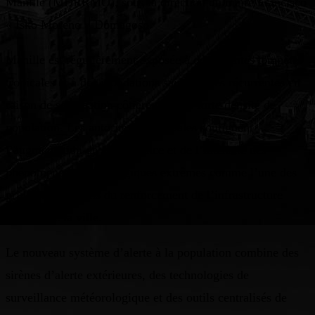
Manille (MDRRMO), sous la direction du maire Francisco
« Isko Moreno » Domagoso.
Manille est régulièrement exposée à de violentes tempêtes
tropicales et à des inondations saisonnières récurrentes en
raison de sa situation côtière et de sa forte densité de
population. Les autorités municipales soulignent
l’augmentation de la fréquence et de l’intensité des
phénomènes météorologiques extrêmes comme l’une des
principales raisons du renforcement de l’infrastructure
d’alerte de la ville.
Le nouveau système d’alerte à la population combine des
sirènes d’alerte extérieures, des technologies de
surveillance météorologique et des outils centralisés de