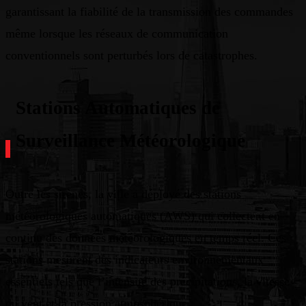
garantissant la fiabilité de la transmission des commandes
même lorsque les réseaux de communication
conventionnels sont perturbés lors de catastrophes.
Stations Automatiques de
Surveillance Météorologique
Outre les sirènes, la ville a déployé des stations
météorologiques automatiques (AWS) qui collectent en
continu des données météorologiques en temps réel. Ces
stations mesurent des indicateurs environnementaux
essentiels tels que l’intensité des précipitations, la vitesse
du vent et la pression atmosphérique.