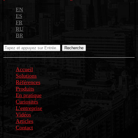
EN
ES
FR
RU
BR
Recherche
Accueil
Solutions
Références
Produits
En pratique
Curiosités
L’entreprise
Vidéos
Articles
Contact