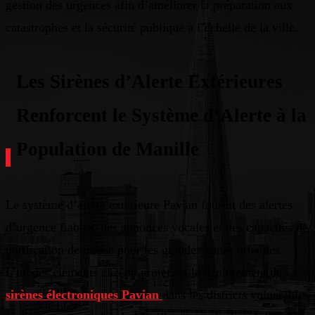
gestion des urgences afin d’améliorer la préparation aux
catastrophes et la sécurité publique à l’échelle de la ville.
Les Sirènes d’Alerte Extérieures
Renforcent le Système d’Alerte à la
Population de Manille
Le système d’alerte extérieure Pavian fournit des alertes
d’urgence fiables, des annonces vocales et des capacités de
notification de masse pour les grandes zones urbaines.
L’un des éléments clés du projet est le déploiement de
sirènes électroniques Pavian
dans les districts vulnérables