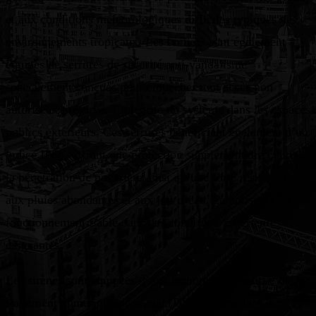
et aux conditions météorologiques difficiles typiques des
environnements tropicaux. Les boîtiers sont également
équipés de serrures de sécurité anti-vandalisme
spécialement conçues pour empêcher tout accès non
autorisé et préserver l’intégrité du système dans les espaces
publics extérieurs. Ces serrures bénéficient également d’un
indice IP66, offrant une protection supplémentaire contre
la pénétration de poussière ainsi qu’une forte résistance
aux pluies abondantes et aux jets d’eau, garantissant un
fonctionnement fiable dans des conditions extérieures
exigeantes.
Les sirènes sont équipées d’une technologie avancée de
traitement numérique du signal (DSP), permettant la