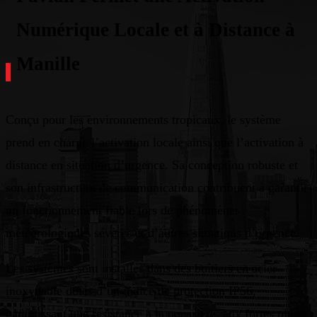
Numérique Locale et à Distance à
Manille
Conçu pour les environnements tropicaux, le système
prend en charge l’activation locale ainsi que l’activation à
distance en situation d’urgence. Sa conception robuste et
son infrastructure de communication contribuent à garantir
un fonctionnement fiable lors de phénomènes
météorologiques sévères et d’autres situations d’urgence.
Les systèmes sont installés dans des boîtiers en acier
inoxydable dotés d’un indice de protection IP56,
garantissant une résistance à la poussière, aux fortes pluies