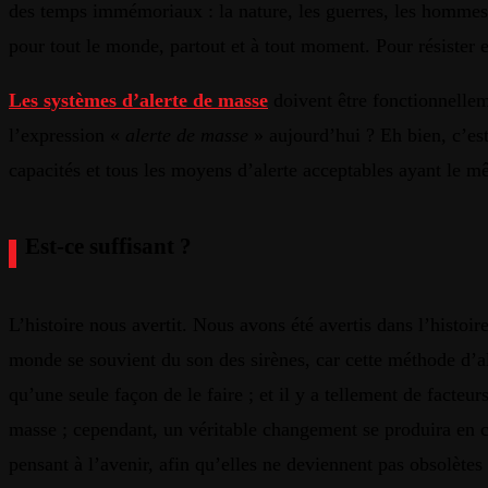
des temps immémoriaux : la nature, les guerres, les hommes. 
pour tout le monde, partout et à tout moment. Pour résister et
Les systèmes d’alerte de masse
doivent être fonctionnelleme
l’expression «
alerte de masse
» aujourd’hui ? Eh bien, c’est
capacités et tous les moyens d’alerte acceptables ayant le mêm
Est-ce suffisant ?
L’histoire nous avertit. Nous avons été avertis dans l’histoir
monde se souvient du son des sirènes, car cette méthode d’al
qu’une seule façon de le faire ; et il y a tellement de facte
masse ; cependant, un véritable changement se produira en c
pensant à l’avenir, afin qu’elles ne deviennent pas obsolète