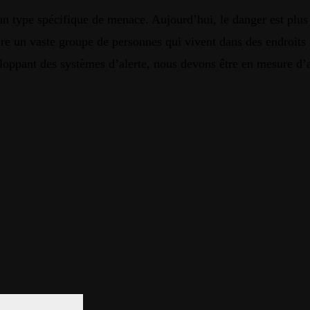
un type spécifique de menace. Aujourd’hui, le danger est plus 
dire un vaste groupe de personnes qui vivent dans des endroit
eloppant des systèmes d’alerte, nous devons être en mesure d’at