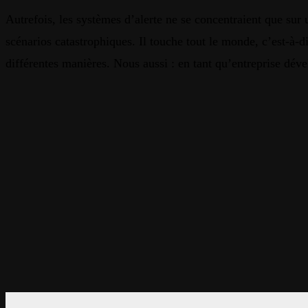
Autrefois, les systèmes d’alerte ne se concentraient que sur 
scénarios catastrophiques. Il touche tout le monde, c’est-à-
différentes manières. Nous aussi : en tant qu’entreprise dév