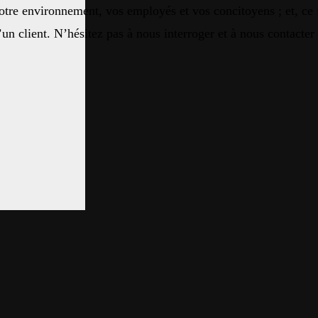
tre environnement, vos employés et vos concitoyens ; et, ce f
’un client. N’hésitez pas à nous interroger et à nous contacte