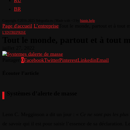
RU
BR
Copyright ©2016-2025 Telegrafia.eu | Made with <3 by
biznis.help
Page d'accueil
L’entreprise
Tout le monde, partout et à tout 
L’ENTREPRISE
Tout le monde, partout et à tout 
juillet 27, 2022
Partager
0
Facebook
Twitter
Pinterest
Linkedin
Email
Écouter l’article
Systèmes d’alerte de masse
Leon C. Megginson a dit un jour : «
Ce ne sont pas les plus
de savoir qui il est pour saisir l’essence de sa déclaration.