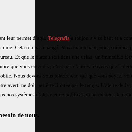
nt leur permet d’agir.
Telegrafia
a toujours visé haut et a con
amme. Cela n’a pas changé. Mais maintenant, nous sommes par
bureau. Et que le bureau soit dans une usine, un immeuble élev
onore que vous entendez, c’est par d’autres moyens que l’alert
bile. Nous devons vous joindre car, qui que vous soyez, vous av
tre averti ne doit pas être limitée par le temps. L’alerte de la
ns nos systèmes d’alerte et de notification permettent de don
besoin de nous.