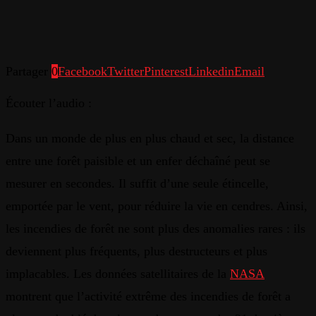
Partager
0
Facebook
Twitter
Pinterest
Linkedin
Email
Écouter l’audio :
Dans
un
monde
de plus
en
plus
chaud
et
sec
, la
distance
entre
une
forêt
paisible
et
un
enfer
déchaîné
peut
se
mesurer
en
secondes
.
Il
suffit
d’une
seule
étincelle
,
emportée
par
le
vent
,
pour
réduire
la vie
en
cendres
.
Ainsi
,
les
incendies
de
forêt
ne
sont
plus des
anomalies
rares
:
ils
deviennent
plus
fréquents
, plus
destructeurs
et plus
implacables
. Les
données
satellitaires
de la
NASA
montrent
que
l’activité
extrême
des
incendies
de
forêt
a