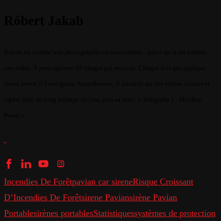
Róbert Jakab
Robert est comme une photographie en mouvement – parce qu’il est comme
une vidéo. Il peut capturer 60 images par seconde. Chaque fois que quelque
chose arrive, il l’enregistre. Actuellement, il travaille sur des vidéos courtes et
espère faire un long métrage un jour, puis sa suite. « Telegrafia 2 : Monkey
Power ».
Incendies De Forêt
pavian car sirene
Risque Croissant
D’Incendies De Forêt
sirene Pavian
sirène Pavian
Portable
sirènes portables
Statistiques
systèmes de protection