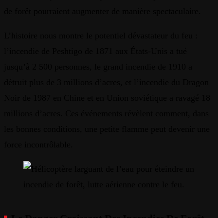
de forêt pourraient augmenter de manière spectaculaire.
L’histoire nous montre le potentiel dévastateur du feu :
l’incendie de Peshtigo de 1871 aux États-Unis a tué
jusqu’à 2 500 personnes, le grand incendie de 1910 a
détruit plus de 3 millions d’acres, et l’incendie du Dragon
Noir de 1987 en Chine et en Union soviétique a ravagé 18
millions d’acres. Ces événements révèlent comment, dans
les bonnes conditions, une petite flamme peut devenir une
force incontrôlable.