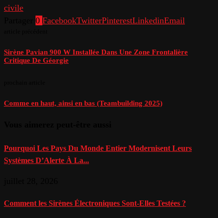
civile
Partager
0
Facebook
Twitter
Pinterest
Linkedin
Email
article précédent
Sirène Pavian 900 W Installée Dans Une Zone Frontalière
Critique De Géorgie
prochain article
Comme en haut, ainsi en bas (Teambuilding 2025)
Vous aimerez peut-être aussi
Pourquoi Les Pays Du Monde Entier Modernisent Leurs
Systèmes D’Alerte À La...
juillet 28, 2026
Comment les Sirènes Électroniques Sont-Elles Testées ?