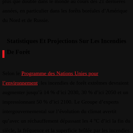
plus
que
doublé
dans
le
monde
au
cours
des 21
dernières
années
,
en
particulier
dans
les
forêts
boréales
d’Amérique
du
Nord
et de
Russie
.
Statistiques Et Projections Sur Les Incendies
De Forêt
Selon le
Programme des Nations Unies pour
l’environnement
, les incendies de forêt extrêmes devraient
augmenter jusqu’à 14 % d’ici 2030, 30 % d’ici 2050 et un
impressionnant 50 % d’ici 2100. Le Groupe d’experts
intergouvernemental sur l’évolution du climat avertit
qu’avec un réchauffement dépassant les 4 °C d’ici la fin du
siècle, la fréquence et la superficie brûlée par les incendies