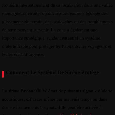
frontière
internationale
et de sa
localisation
dans
une
vallée
montagneuse
étroite
,
où
des
risques
naturels
tels
que
des
glissements
de
terrain
, des
avalanches
ou
des
tremblements
de
terre
peuvent
survenir
. La
zone
a
également
une
importance
stratégique
,
rendant
essentiel
un
système
d’alerte
fiable
pour
protéger
les
habitants
, les
voyageurs
et
les
services
d’urgence
.
Comment
Le
Système
De
Sirène
Protège
La
sirène
Pavian
900 W
émet
de
puissants
signaux
d’alerte
acoustiques
,
efficaces
même
par
mauvais
temps
ou
dans
des
environnements
bruyants
.
Elle
peut
être
activée
à