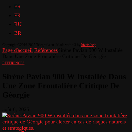
ES
FR
RU
BR
Copyright ©2016-2025 Telegrafia.eu | Made with <3 by
biznis.help
Page d'accueil
Références
Sirène Pavian 900 W Installée
Dans Une Zone Frontalière Critique De Géorgie
RÉFÉRENCES
Sirène Pavian 900 W Installée Dans
Une Zone Frontalière Critique De
Géorgie
août 6, 2025