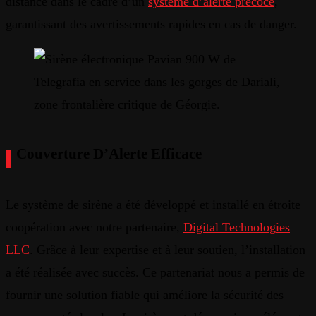
distance
dans
le
cadre
d’un
système
d’alerte
précoce
,
garantissant
des
avertissements
rapides
en
cas
de
danger
.
Couverture
D’Alerte
Efficace
Le
système
de
sirène
a
été
développé
et
installé
en
étroite
coopération
avec
notre
partenaire
,
Digital
Technologies
LLC
.
Grâce
à
leur
expertise
et à
leur
soutien
,
l’installation
a
été
réalisée
avec
succès
.
Ce
partenariat
nous
a
permis
de
fournir
une
solution
fiable
qui
améliore
la
sécurité
des