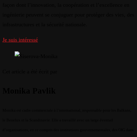
façon
dont
l’innovation
, la
coopération
et
l’excellence
en
ingénierie
peuvent
se
conjuguer
pour
protéger
des
vies
, des
infrastructures
et la
sécurité
nationale
.
Je suis intéressé
Cet article a été écrit par
Monika Pavlik
Monika est cadre commerciale à l’international, responsable pour les Balkans,
le Benelux et la Scandinavie. Elle a travaillé avec un large éventail
d’organisations, en ce compris des institutions gouvernementales, des OIG dans