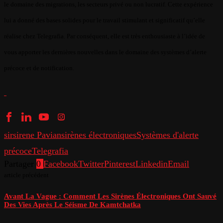
le domaine des migrations, les secteurs privé ou non lucratif. Cette expérience
lui a donné des bases solides pour le travail stimulant et significatif qu’elle
réalise chez Telegrafia. Par conséquent, elle est très enthousiaste à l’idée de
vous apporter les dernières nouvelles dans le domaine des systèmes d’alerte
précoce et de notification.
sir
sirene Pavian
sirènes électroniques
Systèmes d'alerte
précoce
Telegrafia
Partager
0
Facebook
Twitter
Pinterest
Linkedin
Email
article précédent
Avant La Vague : Comment Les Sirènes Électroniques Ont Sauvé
Des Vies Après Le Séisme De Kamtchatka