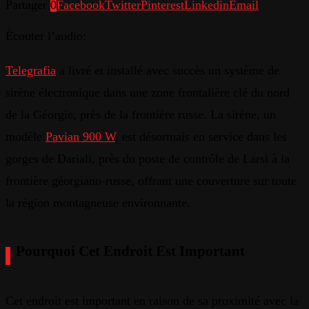
Partager
0
Facebook
Twitter
Pinterest
Linkedin
Email
Écouter l’audio:
Telegrafia
a
livré
et
installé
avec
succès
un
système
de
sirène
électronique
dans
une
zone
frontalière
clé
du
nord
de la
Géorgie
,
près
de la
frontière
russe
. La
sirène
,
un
modèle
Pavian
900 W
,
est
désormais
en
service
dans
les
gorges
de
Dariali
,
près
du
poste de
contrôle
de
Larsi
à la
frontière
géorgiano-russe
,
offrant
une
couverture
sur
toute
la
région
montagneuse
environnante
.
Pourquoi
Cet
Endroit
Est
Important
Cet
endroit
est
important
en
raison de sa
proximité
avec
la