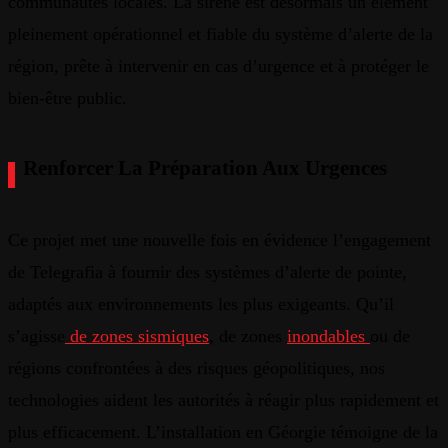
communautés
locales
. La
sirène
est
désormais
un
élément
pleinement
opérationnel
et
fiable
du
système
d’alerte
de la
région
,
prête
à
intervenir
en
cas
d’urgence
et à
protéger
le
bien-être
public
.
Renforcer
La
Préparation
Aux
Urgences
Ce
projet
met
une
nouvelle
fois
en
évidence
l’engagement
de
Telegrafia
à
fournir
des
systèmes
d’alerte
de pointe,
adaptés
aux
environnements
les plus
exigeants
.
Qu’il
s’agisse
de
zones
sismiques
, de
zones
inondables
ou
de
régions
confrontées
à des
risques
géopolitiques
, nos
technologies
aident
les
autorités
à
réagir
plus
rapidement
et
plus
efficacement
.
L’installation
en
Géorgie
témoigne
de la