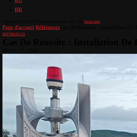
RU
BR
Copyright ©2016-2025 Telegrafia.eu | Made with <3 by
biznis.help
Page d'accueil
Références
Cas De Réussite : Installation De
RÉFÉRENCES
Cas De Réussite : Installation De
février 17, 2026