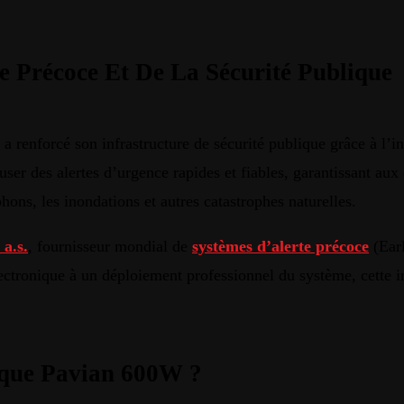
 Précoce Et De La Sécurité Publique
 renforcé son infrastructure de sécurité publique grâce à l’i
user des alertes d’urgence rapides et fiables, garantissant a
phons, les inondations et autres catastrophes naturelles.
 a.s.
, fournisseur mondial de
systèmes d’alerte précoce
(Ear
ctronique à un déploiement professionnel du système, cette ins
ique Pavian 600W ?