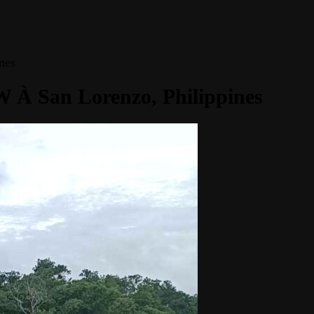
nes
0W À San Lorenzo, Philippines