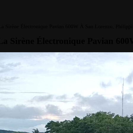
 La Sirène Électronique Pavian 600W À San Lorenzo, Philippi
 La Sirène Électronique Pavian 60