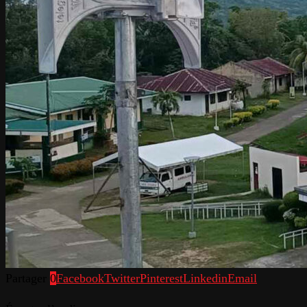
Partager
0
Facebook
Twitter
Pinterest
Linkedin
Email