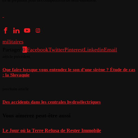
en se préparant pour des compétitions de semi-marathon.
militaires
Partager
0
Facebook
Twitter
Pinterest
Linkedin
Email
article précédent
Que faire lorsque vous entendez le son d’une sirène ? Étude de cas
: la Slovaquie
prochain article
Des accidents dans les centrales hydroélectriques
Vous aimerez peut-être aussi
Le Jour où la Terre Refusa de Rester Immobile