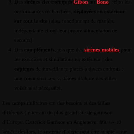
Des
sirènes électroniques
Gibon
ou
Bono
, selon les
performances recherchées,
déployées en extérieur
sur tout le site
(elles fonctionnent de manière
indépendante et ont leur propre alimentation de
secours).
Des
compléments
, tels que des
sirènes mobiles
pour
les exercices et simulations en extérieur ; des
capteurs
de surveillance placés à divers endroits ;
une connexion aux systèmes d’alerte des villes
voisines si nécessaire.
Les camps militaires ont des besoins et des tailles
différents (le terrain du plus grand site de garnison
d’Europe, Catterick Garrison en Angleterre, fait +/- 10
km2) ; dès lors, le système d’alerte peut être adapté « sur