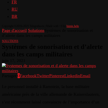
FR
RU
BR
Copyright ©2016-2025 Telegrafia.eu | Made with <3 by
biznis.help
Page d'accueil
Solutions
Systèmes de sonorisation et
d’alerte dans les camps militaires
SOLUTIONS
Systèmes de sonorisation et d’alerte
dans les camps militaires
juin 17, 2021
Partager
0
Facebook
Twitter
Pinterest
Linkedin
Email
Le personnel installé à Ramstein, la base militaire
américaine près de la ville allemande de Kaiserslautern,
s’est récemment laissé convaincre de l’importance d’un