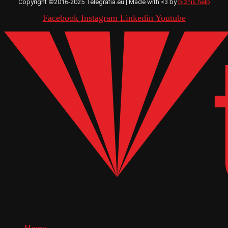
Copyright ©2016-2025 Telegrafia.eu | Made with <3 by
biznis.help
Facebook
Instagram
Linkedin
Youtube